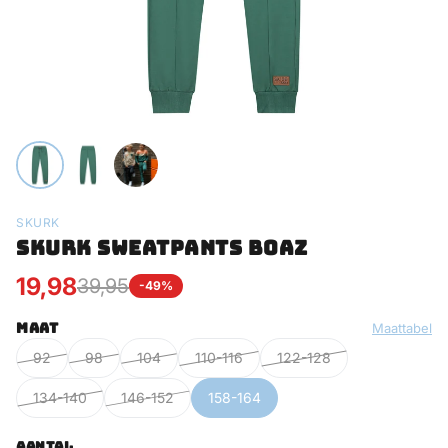
SKURK
SKURK SWEATPANTS BOAZ
19,98
39,95
-49%
MAAT
Maattabel
92
98
104
110-116
122-128
134-140
146-152
158-164
AANTAL