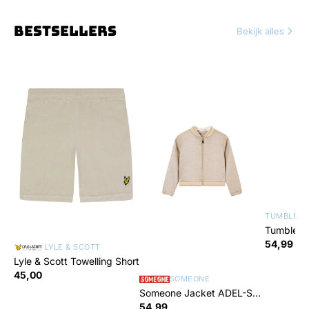
BESTSELLERS
Bekijk alles
TUMBLE 'N
Tumble 'n
Jayh
54,99
LYLE & SCOTT
Lyle & Scott Towelling Short
45,00
SOMEONE
Someone Jacket ADEL-SG-
60-P
54,99