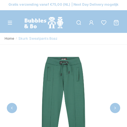
Gratis verzending vanaf €75,00 (NL) | Next Day Delivery mogelijk
Home
Skurk Sweatpants Boaz
/