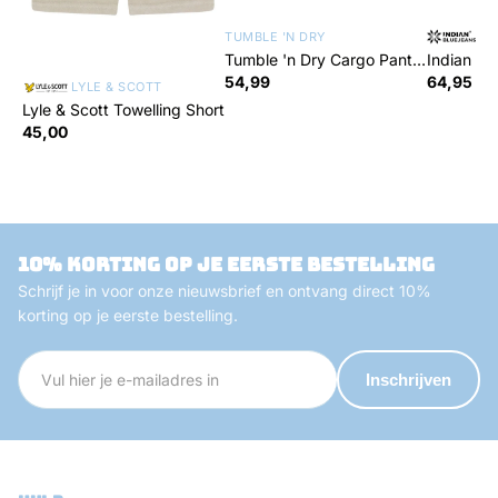
TUMBLE 'N DRY
IN
Tumble 'n Dry Cargo Pants
Indian Bl
Jayh
Wide Stra
54,99
64,95
LYLE & SCOTT
Lyle & Scott Towelling Short
45,00
10% korting op je eerste bestelling
Schrijf je in voor onze nieuwsbrief en ontvang direct 10%
korting op je eerste bestelling.
Inschrijven