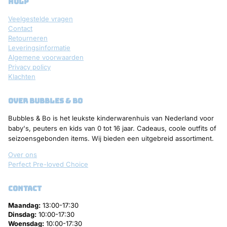
hulp
Veelgestelde vragen
Contact
Retourneren
Leveringsinformatie
Algemene voorwaarden
Privacy policy
Klachten
over bubbles & bo
Bubbles & Bo is het leukste kinderwarenhuis van Nederland voor
baby's, peuters en kids van 0 tot 16 jaar. Cadeaus, coole outfits of
seizoensgebonden items. Wij bieden een uitgebreid assortiment.
Over ons
Perfect Pre-loved Choice
contact
Maandag:
13:00-17:30
Dinsdag:
10:00-17:30
Woensdag:
10:00-17:30