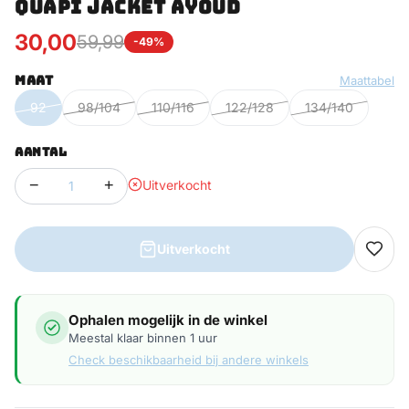
QUAPI JACKET AYOUD
30,00
59,99
-49%
MAAT
Maattabel
92
98/104
110/116
122/128
134/140
AANTAL
−
+
Uitverkocht
Uitverkocht
Ophalen mogelijk in de winkel
Meestal klaar binnen 1 uur
Check beschikbaarheid bij andere winkels