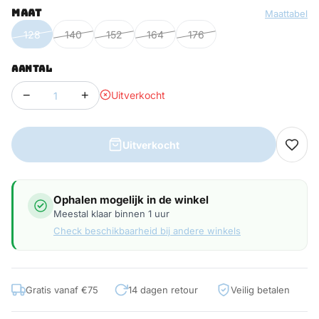
MAAT
Maattabel
128
140
152
164
176
AANTAL
−
+
Uitverkocht
Uitverkocht
Ophalen mogelijk in de winkel
Meestal klaar binnen 1 uur
Check beschikbaarheid bij andere winkels
Gratis vanaf €75
14 dagen retour
Veilig betalen