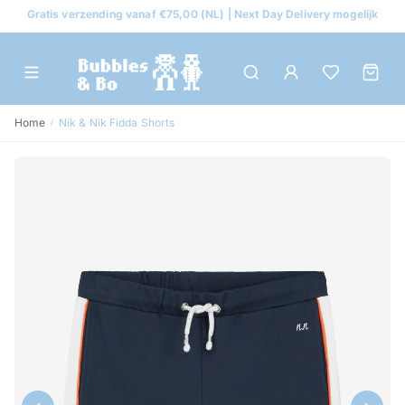
Gratis verzending vanaf €75,00 (NL) | Next Day Delivery mogelijk
Home
Nik & Nik Fidda Shorts
/