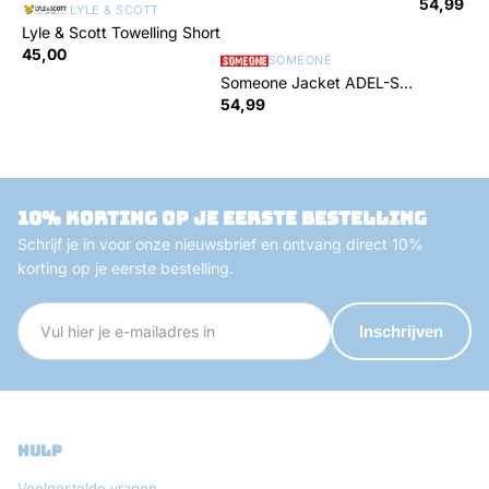
Jayh
54,99
LYLE & SCOTT
Lyle & Scott Towelling Short
45,00
SOMEONE
Someone Jacket ADEL-SG-
60-P
54,99
10% korting op je eerste bestelling
Schrijf je in voor onze nieuwsbrief en ontvang direct 10%
korting op je eerste bestelling.
Inschrijven
hulp
Veelgestelde vragen