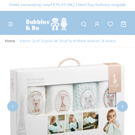
Gratis verzending vanaf €75,00 (NL) | Next Day Delivery mogelijk
Home
Kleine Giraf Sophie de Giraf hydrofiele doeken (4 stuks)
/