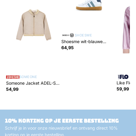
SHOESME
Shoesme wit-blauwe
sneaker met strepen
64,95
LIK
SOMEONE
Like Flo 
Someone Jacket ADEL-SG-
60-P
59,99
54,99
10% korting op je eerste bestelling
Schrijf je in voor onze nieuwsbrief en ontvang direct 10%
korting op je eerste bestelling.